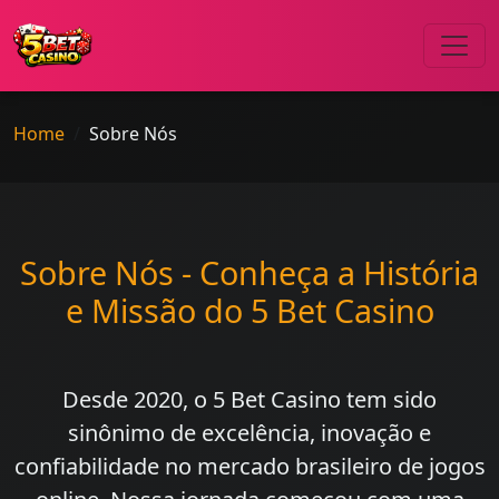
Home
Sobre Nós
Sobre Nós - Conheça a História
e Missão do 5 Bet Casino
Desde 2020, o 5 Bet Casino tem sido
sinônimo de excelência, inovação e
confiabilidade no mercado brasileiro de jogos