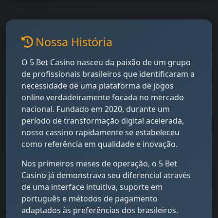
Nossa História
O 5 Bet Casino nasceu da paixão de um grupo
de profissionais brasileiros que identificaram a
necessidade de uma plataforma de jogos
online verdadeiramente focada no mercado
nacional. Fundado em 2020, durante um
período de transformação digital acelerada,
nosso cassino rapidamente se estabeleceu
como referência em qualidade e inovação.
Nos primeiros meses de operação, o 5 Bet
Casino já demonstrava seu diferencial através
de uma interface intuitiva, suporte em
português e métodos de pagamento
adaptados às preferências dos brasileiros.