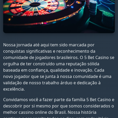
Nossa jornada até aqui tem sido marcada por
conquistas significativas e reconhecimento da
comunidade de jogadores brasileiros. O 5 Bet Casino se
orgulha de ter construído uma reputação sólida
baseada em confiança, qualidade e inovação. Cada
novo jogador que se junta à nossa comunidade é uma
validação de nosso trabalho árduo e dedicação à
excelência.
Convidamos você a fazer parte da família 5 Bet Casino e
descobrir por si mesmo por que somos considerados o
melhor cassino online do Brasil. Nossa história