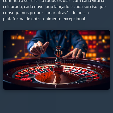
continua a ser escrita todos os dias, com cada vitória
celebrada, cada novo jogo lançado e cada sorriso que
conseguimos proporcionar através de nossa
plataforma de entretenimento excepcional.