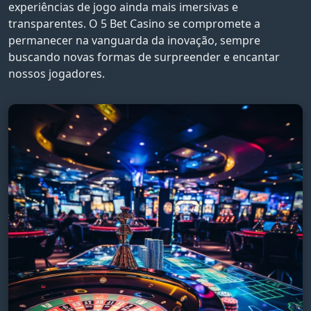
experiências de jogo ainda mais imersivas e
transparentes. O 5 Bet Casino se compromete a
permanecer na vanguarda da inovação, sempre
buscando novas formas de surpreender e encantar
nossos jogadores.