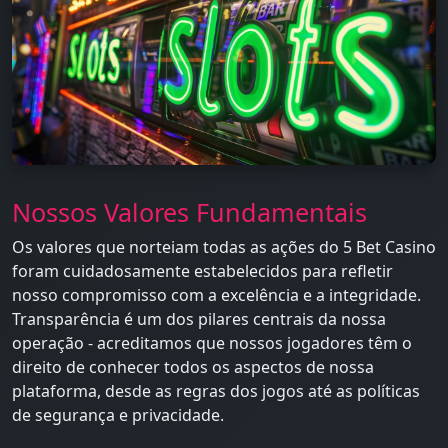
Nossos Valores Fundamentais
Os valores que norteiam todas as ações do 5 Bet Casino
foram cuidadosamente estabelecidos para refletir
nosso compromisso com a excelência e a integridade.
Transparência é um dos pilares centrais da nossa
operação - acreditamos que nossos jogadores têm o
direito de conhecer todos os aspectos de nossa
plataforma, desde as regras dos jogos até as políticas
de segurança e privacidade.